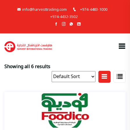
info@harvesttrading.com
+974-4483-1000
+974-4432-3502
Showing all 6 results