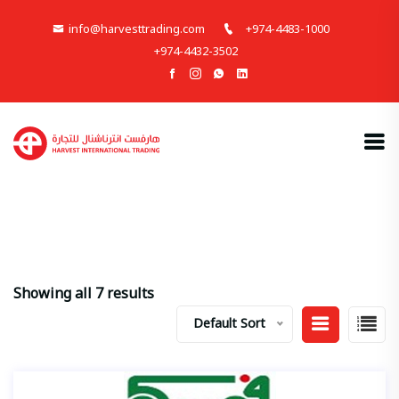
info@harvesttrading.com
+974-4483-1000
+974-4432-3502
Showing all 7 results
Default Sort