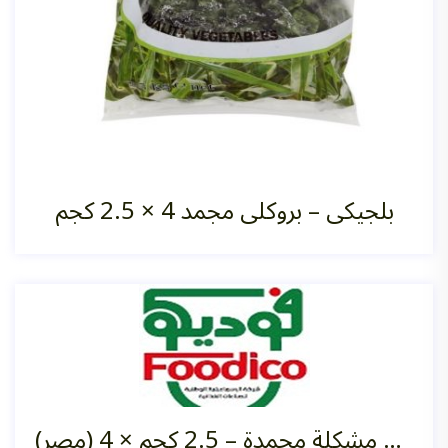
بلجيكي – بروكلي مجمد 4 ×‏ 2.5 كجم
خضروات مشكلة مجمدة – 2.5 كجم ×‏ 4 (مصر)